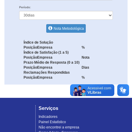
Período:
Nota Metodológica
Índice de Solução
Posição
Empresa
%
Índice de Satisfação (1 a 5)
Posição
Empresa
Nota
Prazo Médio de Resposta (0 a 10)
Posição
Empresa
Dias
Reclamações Respondidas
Posição
Empresa
%
Serviços
Indicadores
Painel Estatístico
Não encontrei a empresa