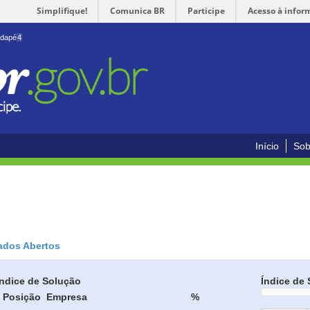
Simplifique!
Comunica BR
Participe
Acesso à infor
odapé
4
Início
Sob
ados Abertos
Índice de Solução
Índice de 
Posição
Empresa
%