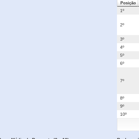
Posição
1º
2º
3º
4º
5º
6º
7º
8º
9º
10º