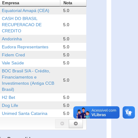
Empresa
Nota
Equatorial Amapá (CEA)
5.0
CASH DO BRASIL
RECUPERACAO DE
5.0
CREDITO
Andorinha
5.0
Eudora Representantes
5.0
Fidem Cred
5.0
Vale Saúde
5.0
BOC Brasil S/A - Crédito,
Financiamentos e
5.0
Investimentos (Antiga CCB
Brasil)
H2 Bet
5.0
Dog Life
5.0
Unimed Santa Catarina
5.0