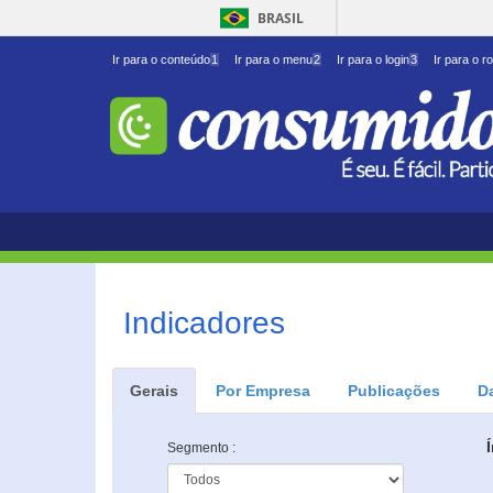
BRASIL
Ir para o conteúdo
1
Ir para o menu
2
Ir para o login
3
Ir para o r
Indicadores
Gerais
Por Empresa
Publicações
D
Segmento :