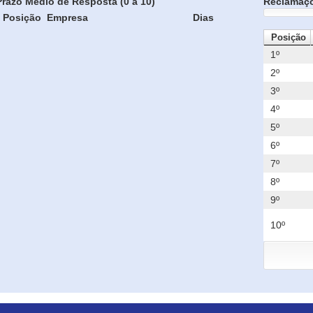
Prazo Médio de Resposta (0 a 10)
Reclamaç
Posição
Empresa
Dias
Posição
1º
2º
3º
4º
5º
6º
7º
8º
9º
10º