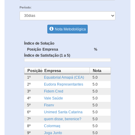
Período:
Nota Metodológica
Índice de Solução
Posição
Empresa
%
Índice de Satisfação (1 a 5)
Posição
Empresa
Nota
1º
Equatorial Amapá (CEA)
5.0
2º
Eudora Representantes
5.0
3º
Fidem Cred
5.0
4º
Vale Saúde
5.0
5º
Fiserv
5.0
6º
Unimed Santa Catarina
5.0
7º
quem disse, berenice?
5.0
8º
Colormaq
5.0
9º
Joga Junto
5.0