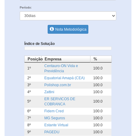
Período:
Nota Metodológica
Índice de Solução
Posição
Empresa
%
Centauro-ON Vida e
1º
100.0
Previdência
2º
Equatorial Amapá (CEA)
100.0
3º
Polishop.com.br
100.0
4º
Zattini
100.0
ER SERVICOS DE
5º
100.0
COBRANCA
6º
Fidem Cred
100.0
7º
MG Seguros
100.0
8º
Estante Virtual
100.0
9º
PAGEDU
100.0