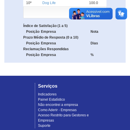
10º
Dog Life
100.0
Índice de Satisfação (1 a 5)
Posição
Empresa
Nota
Prazo Médio de Resposta (0 a 10)
Posição
Empresa
Dias
Reclamações Respondidas
Posição
Empresa
%
Serviços
Indicadores
Painel Estatístico
Não encontrei a empresa
Como Aderir - Empresas
Acesso Restrito para Gestores e
Empresas
Suporte