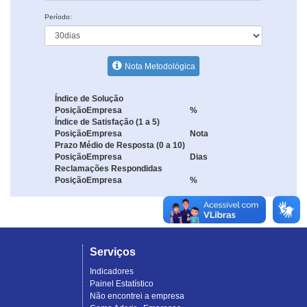
Período:
Nota Metodológica
Índice de Solução
Posição
Empresa
%
Índice de Satisfação (1 a 5)
Posição
Empresa
Nota
Prazo Médio de Resposta (0 a 10)
Posição
Empresa
Dias
Reclamações Respondidas
Posição
Empresa
%
Serviços
Indicadores
Painel Estatístico
Não encontrei a empresa