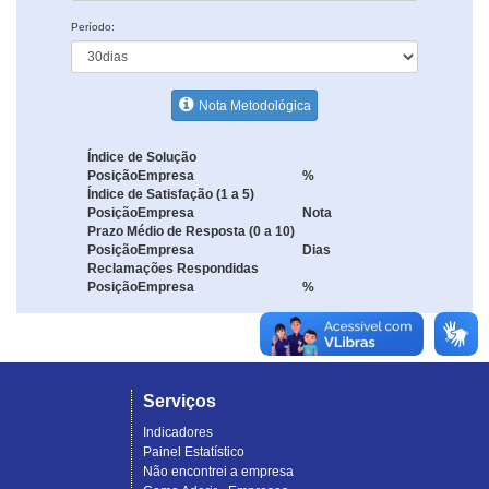
Período:
Nota Metodológica
Índice de Solução
Posição
Empresa
%
Índice de Satisfação (1 a 5)
Posição
Empresa
Nota
Prazo Médio de Resposta (0 a 10)
Posição
Empresa
Dias
Reclamações Respondidas
Posição
Empresa
%
Serviços
Indicadores
Painel Estatístico
Não encontrei a empresa