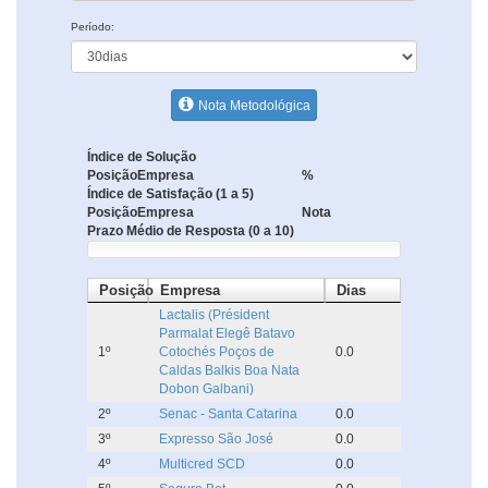
Período:
Nota Metodológica
Índice de Solução
Posição
Empresa
%
Índice de Satisfação (1 a 5)
Posição
Empresa
Nota
Prazo Médio de Resposta (0 a 10)
Posição
Empresa
Dias
Lactalis (Président
Parmalat Elegê Batavo
1º
Cotochés Poços de
0.0
Caldas Balkis Boa Nata
Dobon Galbani)
2º
Senac - Santa Catarina
0.0
3º
Expresso São José
0.0
4º
Multicred SCD
0.0