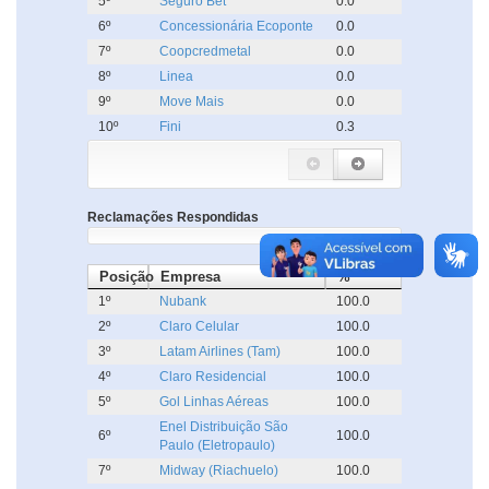
5º
Seguro Bet
0.0
6º
Concessionária Ecoponte
0.0
7º
Coopcredmetal
0.0
8º
Linea
0.0
9º
Move Mais
0.0
10º
Fini
0.3
Reclamações Respondidas
Posição
Empresa
%
1º
Nubank
100.0
2º
Claro Celular
100.0
3º
Latam Airlines (Tam)
100.0
4º
Claro Residencial
100.0
5º
Gol Linhas Aéreas
100.0
Enel Distribuição São
6º
100.0
Paulo (Eletropaulo)
7º
Midway (Riachuelo)
100.0