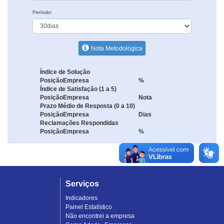
Período:
Nota Metodológica
Índice de Solução
Posição
Empresa
%
Índice de Satisfação (1 a 5)
Posição
Empresa
Nota
Prazo Médio de Resposta (0 a 10)
Posição
Empresa
Dias
Reclamações Respondidas
Posição
Empresa
%
Serviços
Indicadores
Painel Estatístico
Não encontrei a empresa