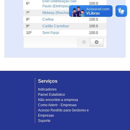
Enel Distribuição São
6º
100.0
Paulo (Eletropaulo)
7º
Midway (Riachuelo)
100.0
8º
Crefisa
100.0
9º
Cartão Carrefour
100.0
10º
Sem Parar
100.0
Serviços
Indicadores
Painel Estatístico
Não encontrei a empresa
Como Aderir - Empresas
Acesso Restrito para Gestores e
Empresas
Suporte