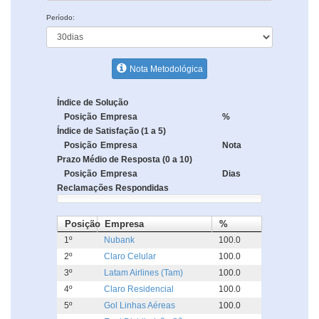
Período:
Nota Metodológica
Índice de Solução
Posição
Empresa
%
Índice de Satisfação (1 a 5)
Posição
Empresa
Nota
Prazo Médio de Resposta (0 a 10)
Posição
Empresa
Dias
Reclamações Respondidas
Posição
Empresa
%
1º
Nubank
100.0
2º
Claro Celular
100.0
3º
Latam Airlines (Tam)
100.0
4º
Claro Residencial
100.0
5º
Gol Linhas Aéreas
100.0