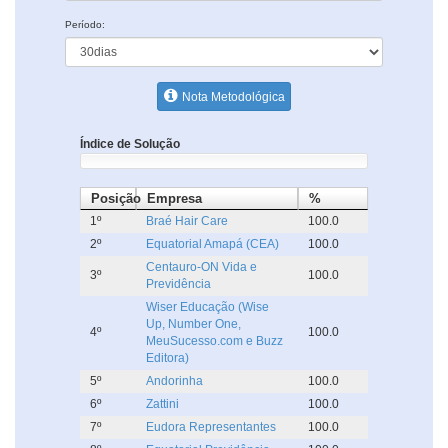
Período:
Nota Metodológica
Índice de Solução
Posição
Empresa
%
1º
Braé Hair Care
100.0
2º
Equatorial Amapá (CEA)
100.0
Centauro-ON Vida e
3º
100.0
Previdência
Wiser Educação (Wise
Up, Number One,
4º
100.0
MeuSucesso.com e Buzz
Editora)
5º
Andorinha
100.0
6º
Zattini
100.0
7º
Eudora Representantes
100.0