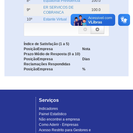
8º
Equatorial Previdência
100.0
ER SERVICOS DE
9º
100.0
COBRANCA
10º
Estante Virtual
100.0
Índice de Satisfação (1 a 5)
Posição
Empresa
Nota
Prazo Médio de Resposta (0 a 10)
Posição
Empresa
Dias
Reclamações Respondidas
Posição
Empresa
%
Serviços
Indicadores
Painel Estatístico
Não encontrei a empresa
Como Aderir - Empresas
Acesso Restrito para Gestores e