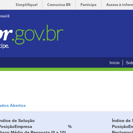
Simplifique!
Comunica BR
Participe
Acesso à infor
odapé
4
Início
Sob
ados Abertos
Índice de Solução
Índice de 
Posição
Empresa
%
Posição
E
Prazo Médio de Resposta (0 a 10)
Reclamaç