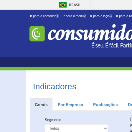
BRASIL
Ir para o conteúdo
1
Ir para o menu
2
Ir para o login
3
Ir para o r
Indicadores
Gerais
Por Empresa
Publicações
D
Segmento :