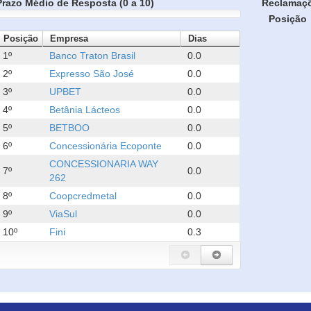
Prazo Médio de Resposta (0 a 10)
Reclamaç
Posição
Posição
Empresa
Dias
1º
Banco Traton Brasil
0.0
2º
Expresso São José
0.0
3º
UPBET
0.0
4º
Betânia Lácteos
0.0
5º
BETBOO
0.0
6º
Concessionária Ecoponte
0.0
CONCESSIONARIA WAY
7º
0.0
262
8º
Coopcredmetal
0.0
9º
ViaSul
0.0
10º
Fini
0.3