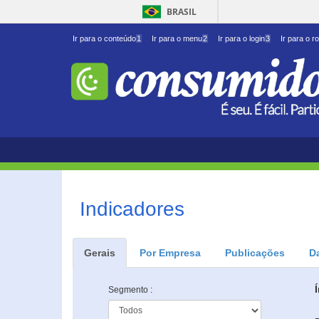
BRASIL
Ir para o conteúdo
1
Ir para o menu
2
Ir para o login
3
Ir para o r
Indicadores
Gerais
Por Empresa
Publicações
D
Segmento :