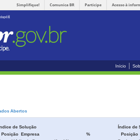
Simplifique!
Comunica BR
Participe
Acesso à infor
odapé
4
Início
Sob
ados Abertos
Índice de Solução
Índice de 
Posição
Empresa
%
Posição