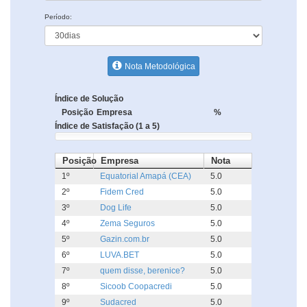
Período:
Nota Metodológica
Índice de Solução
Posição
Empresa
%
Índice de Satisfação (1 a 5)
Posição
Empresa
Nota
1º
Equatorial Amapá (CEA)
5.0
2º
Fidem Cred
5.0
3º
Dog Life
5.0
4º
Zema Seguros
5.0
5º
Gazin.com.br
5.0
6º
LUVA.BET
5.0
7º
quem disse, berenice?
5.0
8º
Sicoob Coopacredi
5.0
9º
Sudacred
5.0