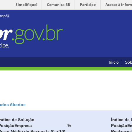
Simplifique!
Comunica BR
Participe
Acesso à infor
odapé
4
Início
Sob
ados Abertos
Índice de Solução
Índice de 
Posição
Empresa
%
Posição
E
Prazo Médio de Resposta (0 a 10)
Reclamaç