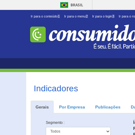
BRASIL
Ir para o conteúdo
1
Ir para o menu
2
Ir para o login
3
Ir para o r
Indicadores
Gerais
Por Empresa
Publicações
D
Segmento :