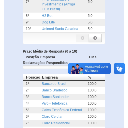
7º
5.0
Investimentos (Antiga
CCB Brasil)
8º
H2 Bet
5.0
9º
Dog Life
5.0
10º
Unimed Santa Catarina
5.0
Prazo Médio de Resposta (0 a 10)
Posição
Empresa
Dias
Reclamações Respondidas
Posição
Empresa
%
1º
Banco do Brasil
100.0
2º
Banco Bradesco
100.0
3º
Banco Santander
100.0
4º
Vivo - Telefônica
100.0
5º
Caixa Econômica Federal
100.0
6º
Claro Celular
100.0
7º
Claro Residencial
100.0