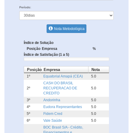
Período:
Nota Metodológica
Índice de Solução
Posição
Empresa
%
Índice de Satisfação (1 a 5)
Posição
Empresa
Nota
1º
Equatorial Amapá (CEA)
5.0
CASH DO BRASIL
2º
RECUPERACAO DE
5.0
CREDITO
3º
Andorinha
5.0
4º
Eudora Representantes
5.0
5º
Fidem Cred
5.0
6º
Vale Saúde
5.0
BOC Brasil S/A - Crédito,
Financiamentos e