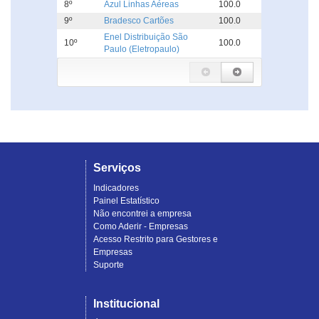
8º
Azul Linhas Aéreas
100.0
9º
Bradesco Cartões
100.0
Enel Distribuição São
10º
100.0
Paulo (Eletropaulo)
Serviços
Indicadores
Painel Estatístico
Não encontrei a empresa
Como Aderir - Empresas
Acesso Restrito para Gestores e
Empresas
Suporte
Institucional