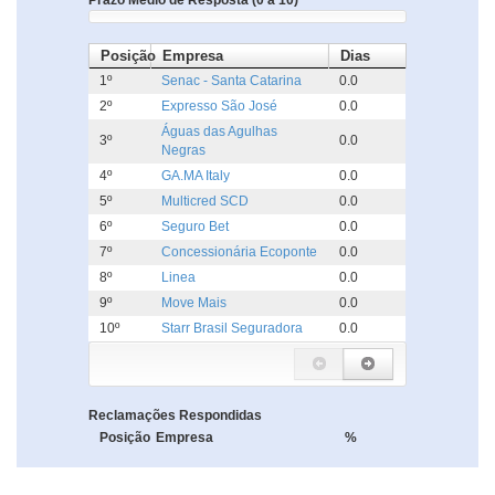
Prazo Médio de Resposta (0 a 10)
Posição
Empresa
Dias
1º
Senac - Santa Catarina
0.0
2º
Expresso São José
0.0
Águas das Agulhas
3º
0.0
Negras
4º
GA.MA Italy
0.0
5º
Multicred SCD
0.0
6º
Seguro Bet
0.0
7º
Concessionária Ecoponte
0.0
8º
Linea
0.0
9º
Move Mais
0.0
10º
Starr Brasil Seguradora
0.0
Reclamações Respondidas
Posição
Empresa
%