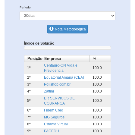
Período:
Nota Metodológica
Índice de Solução
Posição
Empresa
%
Centauro-ON Vida e
1º
100.0
Previdência
2º
Equatorial Amapá (CEA)
100.0
3º
Polishop.com.br
100.0
4º
Zattini
100.0
ER SERVICOS DE
5º
100.0
COBRANCA
6º
Fidem Cred
100.0
7º
MG Seguros
100.0
8º
Estante Virtual
100.0
9º
PAGEDU
100.0