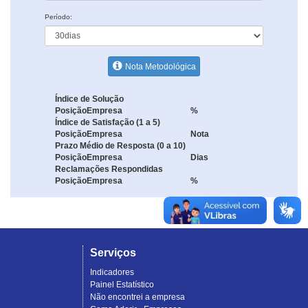
Período:
Nota Metodológica
Índice de Solução
Posição
Empresa
%
Índice de Satisfação (1 a 5)
Posição
Empresa
Nota
Prazo Médio de Resposta (0 a 10)
Posição
Empresa
Dias
Reclamações Respondidas
Posição
Empresa
%
Serviços
Indicadores
Painel Estatístico
Não encontrei a empresa