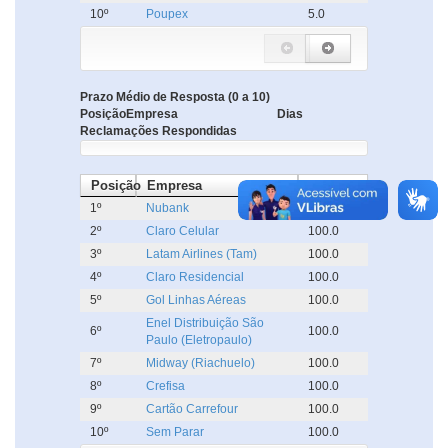
10º
Poupex
5.0
Prazo Médio de Resposta (0 a 10)
Posição
Empresa
Dias
Reclamações Respondidas
Posição
Empresa
%
1º
Nubank
100.0
2º
Claro Celular
100.0
3º
Latam Airlines (Tam)
100.0
4º
Claro Residencial
100.0
5º
Gol Linhas Aéreas
100.0
Enel Distribuição São
6º
100.0
Paulo (Eletropaulo)
7º
Midway (Riachuelo)
100.0
8º
Crefisa
100.0
9º
Cartão Carrefour
100.0
10º
Sem Parar
100.0