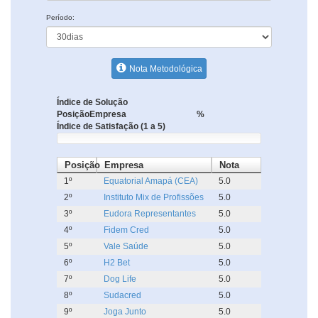
Período:
Nota Metodológica
Índice de Solução
Posição
Empresa
%
Índice de Satisfação (1 a 5)
Posição
Empresa
Nota
1º
Equatorial Amapá (CEA)
5.0
2º
Instituto Mix de Profissões
5.0
3º
Eudora Representantes
5.0
4º
Fidem Cred
5.0
5º
Vale Saúde
5.0
6º
H2 Bet
5.0
7º
Dog Life
5.0
8º
Sudacred
5.0
9º
Joga Junto
5.0