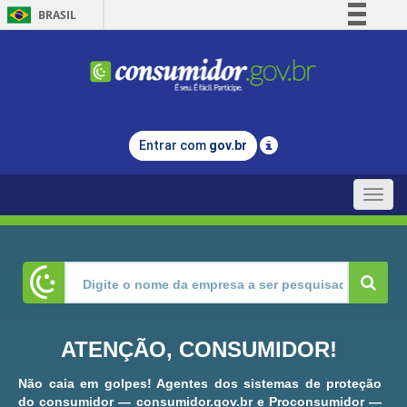
BRASIL
Simplifique!
Comunica BR
Participe
Acesso à informação
Entrar com
gov.br
Legislação
Canais
Toggle
naviga
ATENÇÃO, CONSUMIDOR!
Não caia em golpes! Agentes dos sistemas de proteção
do consumidor — consumidor.gov.br e Proconsumidor —