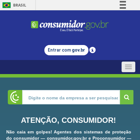
BRASIL
Simplifique!
Comunica BR
Participe
Acesso à informação
Entrar com
gov.br
Legislação
Canais
Toggle
naviga
ATENÇÃO, CONSUMIDOR!
Não caia em golpes! Agentes dos sistemas de proteção
do consumidor — consumidor.gov.br e Proconsumidor —