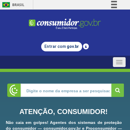
BRASIL
Simplifique!
Comunica BR
Participe
Acesso à informação
Entrar com
gov.br
Legislação
Canais
Toggle
naviga
ATENÇÃO, CONSUMIDOR!
Não caia em golpes! Agentes dos sistemas de proteção
do consumidor — consumidor.gov.br e Proconsumidor —