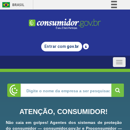
BRASIL
Simplifique!
Comunica BR
Participe
Acesso à informação
Entrar com
gov.br
Legislação
Canais
Toggle
naviga
ATENÇÃO, CONSUMIDOR!
Não caia em golpes! Agentes dos sistemas de proteção
do consumidor — consumidor.gov.br e Proconsumidor —