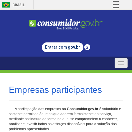
BRASIL
Simplifique!
Comunica BR
Participe
Acesso à informação
Entrar com
gov.br
Legislação
Canais
Toggle
naviga
Empresas participantes
A participação das empresas no
Consumidor.gov.br
é voluntária e
somente permitida àquelas que aderem formalmente ao serviço,
mediante assinatura de termo no qual se comprometem a conhecer,
analisar e investir todos os esforços disponíveis para a solução dos
problemas apresentados.