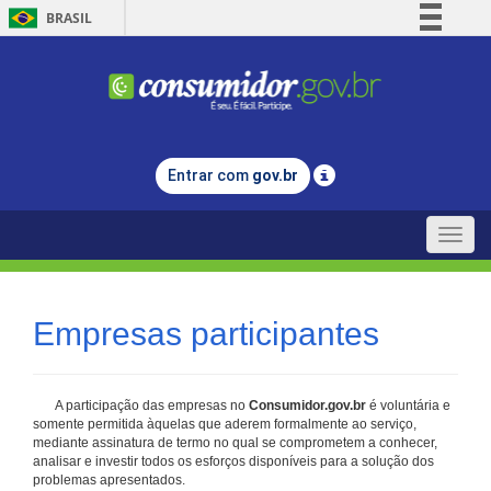
BRASIL
Simplifique!
Comunica BR
Participe
Acesso à informação
Entrar com
gov.br
Legislação
Canais
Toggle
naviga
Empresas participantes
A participação das empresas no
Consumidor.gov.br
é voluntária e
somente permitida àquelas que aderem formalmente ao serviço,
mediante assinatura de termo no qual se comprometem a conhecer,
analisar e investir todos os esforços disponíveis para a solução dos
problemas apresentados.