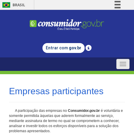
BRASIL
Simplifique!
Comunica BR
Participe
Acesso à informação
Entrar com
gov.br
Legislação
Canais
Toggle
naviga
Empresas participantes
A participação das empresas no
Consumidor.gov.br
é voluntária e
somente permitida àquelas que aderem formalmente ao serviço,
mediante assinatura de termo no qual se comprometem a conhecer,
analisar e investir todos os esforços disponíveis para a solução dos
problemas apresentados.