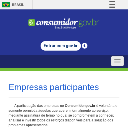
BRASIL
Simplifique!
Comunica BR
Participe
Acesso à informação
Entrar com
gov.br
Legislação
Canais
Toggle
naviga
Empresas participantes
A participação das empresas no
Consumidor.gov.br
é voluntária e
somente permitida àquelas que aderem formalmente ao serviço,
mediante assinatura de termo no qual se comprometem a conhecer,
analisar e investir todos os esforços disponíveis para a solução dos
problemas apresentados.