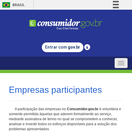
BRASIL
Simplifique!
Comunica BR
Participe
Acesso à informação
Entrar com
gov.br
Legislação
Canais
Toggle
naviga
Empresas participantes
A participação das empresas no
Consumidor.gov.br
é voluntária e
somente permitida àquelas que aderem formalmente ao serviço,
mediante assinatura de termo no qual se comprometem a conhecer,
analisar e investir todos os esforços disponíveis para a solução dos
problemas apresentados.