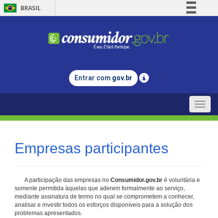
BRASIL
Simplifique!
Comunica BR
Participe
Acesso à informação
Entrar com
gov.br
Legislação
Canais
Toggle
naviga
Empresas participantes
A participação das empresas no
Consumidor.gov.br
é voluntária e
somente permitida àquelas que aderem formalmente ao serviço,
mediante assinatura de termo no qual se comprometem a conhecer,
analisar e investir todos os esforços disponíveis para a solução dos
problemas apresentados.