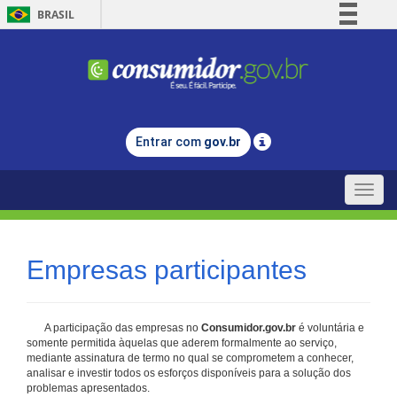
BRASIL
Simplifique!
Comunica BR
Participe
Acesso à informação
Entrar com
gov.br
Legislação
Canais
Toggle
naviga
Empresas participantes
A participação das empresas no
Consumidor.gov.br
é voluntária e
somente permitida àquelas que aderem formalmente ao serviço,
mediante assinatura de termo no qual se comprometem a conhecer,
analisar e investir todos os esforços disponíveis para a solução dos
problemas apresentados.