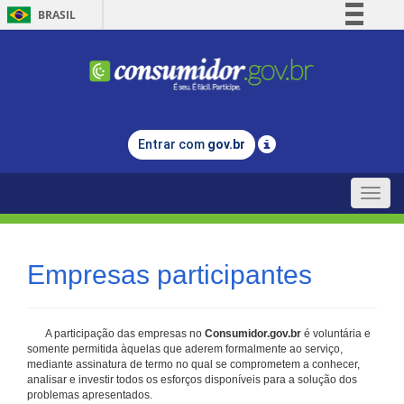
BRASIL
Simplifique!
Comunica BR
Participe
Acesso à informação
Entrar com
gov.br
Legislação
Canais
Toggle
naviga
Empresas participantes
A participação das empresas no
Consumidor.gov.br
é voluntária e
somente permitida àquelas que aderem formalmente ao serviço,
mediante assinatura de termo no qual se comprometem a conhecer,
analisar e investir todos os esforços disponíveis para a solução dos
problemas apresentados.