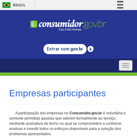
BRASIL
Simplifique!
Comunica BR
Participe
Acesso à informação
Entrar com
gov.br
Legislação
Canais
Toggle
naviga
Empresas participantes
A participação das empresas no
Consumidor.gov.br
é voluntária e
somente permitida àquelas que aderem formalmente ao serviço,
mediante assinatura de termo no qual se comprometem a conhecer,
analisar e investir todos os esforços disponíveis para a solução dos
problemas apresentados.