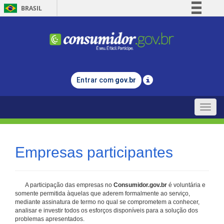
BRASIL
Simplifique!
Comunica BR
Participe
Acesso à informação
Entrar com
gov.br
Legislação
Canais
Toggle
naviga
Empresas participantes
A participação das empresas no
Consumidor.gov.br
é voluntária e
somente permitida àquelas que aderem formalmente ao serviço,
mediante assinatura de termo no qual se comprometem a conhecer,
analisar e investir todos os esforços disponíveis para a solução dos
problemas apresentados.