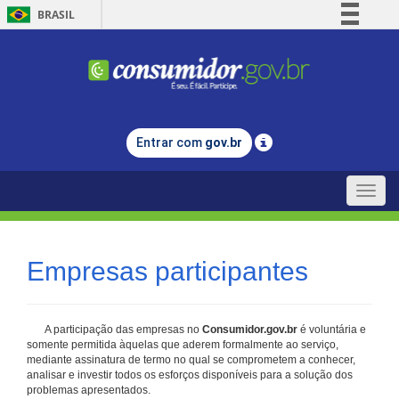
BRASIL
Simplifique!
Comunica BR
Participe
Acesso à informação
Entrar com
gov.br
Legislação
Canais
Toggle
naviga
Empresas participantes
A participação das empresas no
Consumidor.gov.br
é voluntária e
somente permitida àquelas que aderem formalmente ao serviço,
mediante assinatura de termo no qual se comprometem a conhecer,
analisar e investir todos os esforços disponíveis para a solução dos
problemas apresentados.