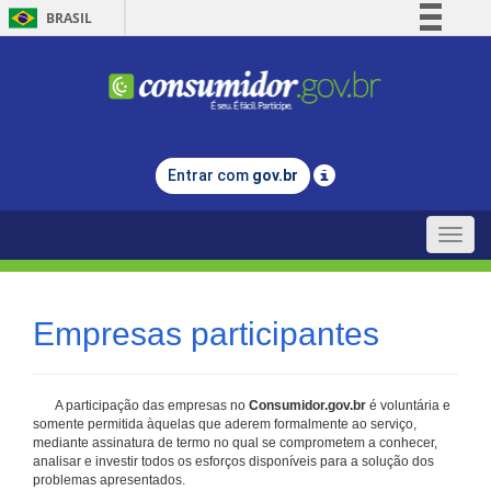
BRASIL
Simplifique!
Comunica BR
Participe
Acesso à informação
Entrar com
gov.br
Legislação
Canais
Toggle
naviga
Empresas participantes
A participação das empresas no
Consumidor.gov.br
é voluntária e
somente permitida àquelas que aderem formalmente ao serviço,
mediante assinatura de termo no qual se comprometem a conhecer,
analisar e investir todos os esforços disponíveis para a solução dos
problemas apresentados.