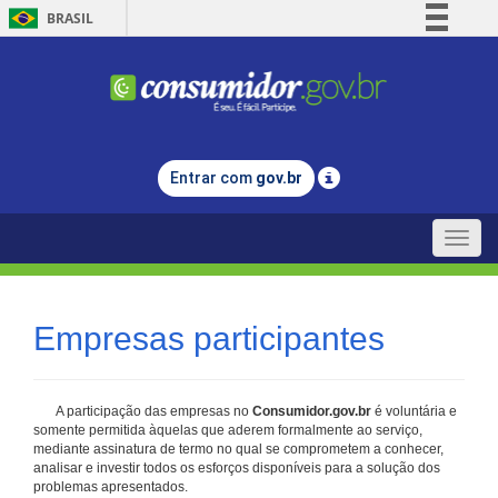
BRASIL
Simplifique!
Comunica BR
Participe
Acesso à informação
Entrar com
gov.br
Legislação
Canais
Toggle
naviga
Empresas participantes
A participação das empresas no
Consumidor.gov.br
é voluntária e
somente permitida àquelas que aderem formalmente ao serviço,
mediante assinatura de termo no qual se comprometem a conhecer,
analisar e investir todos os esforços disponíveis para a solução dos
problemas apresentados.