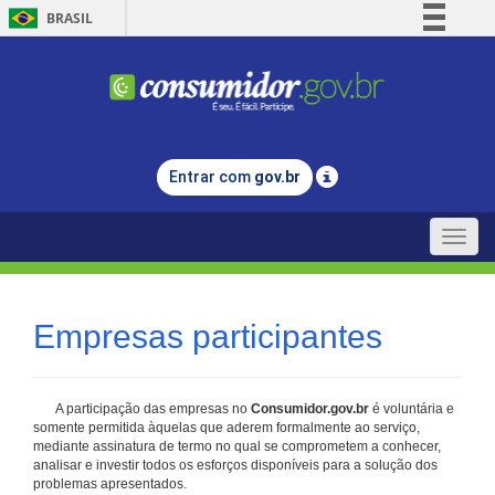
BRASIL
Simplifique!
Comunica BR
Participe
Acesso à informação
Entrar com
gov.br
Legislação
Canais
Toggle
naviga
Empresas participantes
A participação das empresas no
Consumidor.gov.br
é voluntária e
somente permitida àquelas que aderem formalmente ao serviço,
mediante assinatura de termo no qual se comprometem a conhecer,
analisar e investir todos os esforços disponíveis para a solução dos
problemas apresentados.