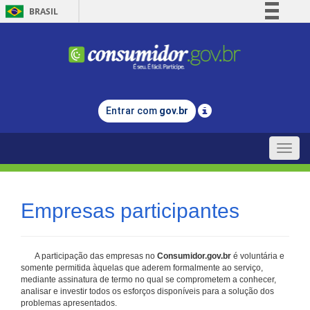
BRASIL
Simplifique!
Comunica BR
Participe
Acesso à informação
Entrar com
gov.br
Legislação
Canais
Toggle
naviga
Empresas participantes
A participação das empresas no
Consumidor.gov.br
é voluntária e
somente permitida àquelas que aderem formalmente ao serviço,
mediante assinatura de termo no qual se comprometem a conhecer,
analisar e investir todos os esforços disponíveis para a solução dos
problemas apresentados.