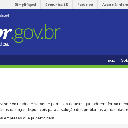
Simplifique!
Comunica BR
Participe
Acesso à infor
odapé
4
Início
Sob
v.br
é voluntária e somente permitida àquelas que aderem formalmente
os os esforços disponíveis para a solução dos problemas apresentado
as empresas que já participam: