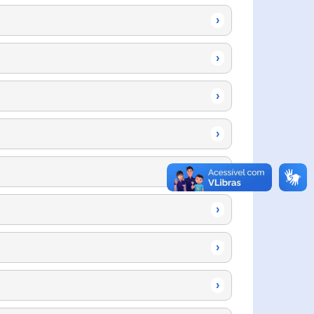
›
›
›
›
›
›
›
›