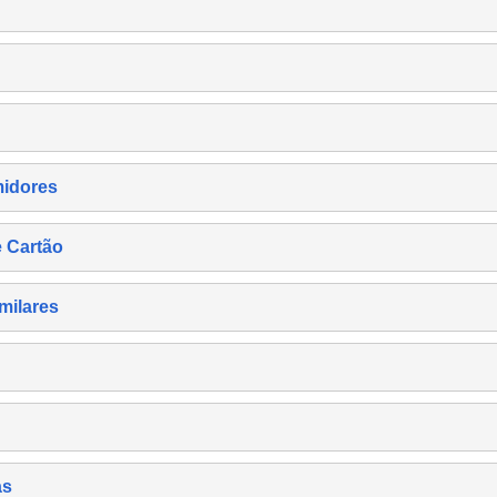
midores
e Cartão
milares
as