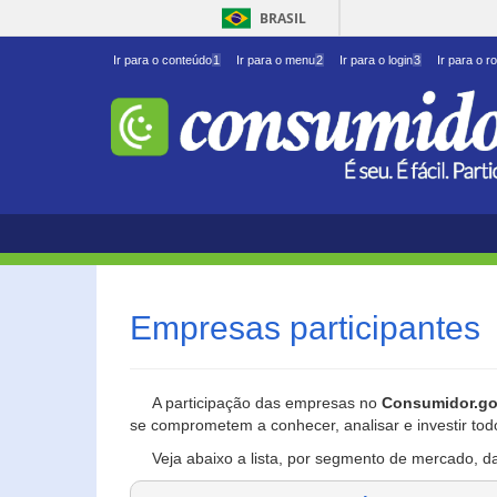
BRASIL
Ir para o conteúdo
1
Ir para o menu
2
Ir para o login
3
Ir para o r
Empresas participantes
A participação das empresas no
Consumidor.go
se comprometem a conhecer, analisar e investir tod
Veja abaixo a lista, por segmento de mercado, d