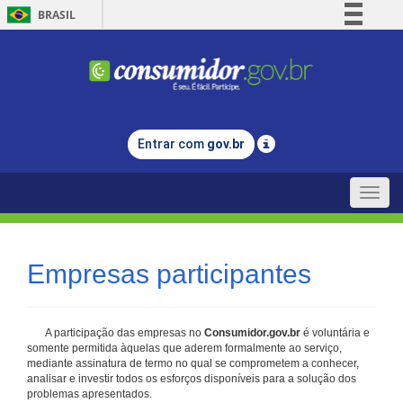
BRASIL
Simplifique!
Comunica BR
Participe
Acesso à informação
Entrar com
gov.br
Legislação
Canais
Toggle
naviga
Empresas participantes
A participação das empresas no
Consumidor.gov.br
é voluntária e
somente permitida àquelas que aderem formalmente ao serviço,
mediante assinatura de termo no qual se comprometem a conhecer,
analisar e investir todos os esforços disponíveis para a solução dos
problemas apresentados.