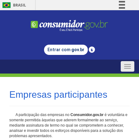
BRASIL
Simplifique!
Comunica BR
Participe
Acesso à informação
Entrar com
gov.br
Legislação
Canais
Toggle
naviga
Empresas participantes
A participação das empresas no
Consumidor.gov.br
é voluntária e
somente permitida àquelas que aderem formalmente ao serviço,
mediante assinatura de termo no qual se comprometem a conhecer,
analisar e investir todos os esforços disponíveis para a solução dos
problemas apresentados.