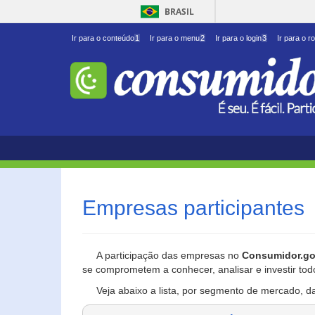
BRASIL
Ir para o conteúdo
1
Ir para o menu
2
Ir para o login
3
Ir para o r
Empresas participantes
A participação das empresas no
Consumidor.go
se comprometem a conhecer, analisar e investir tod
Veja abaixo a lista, por segmento de mercado, d