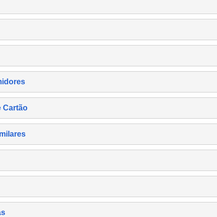
midores
e Cartão
milares
as