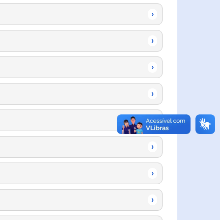
›
›
›
›
›
›
›
›