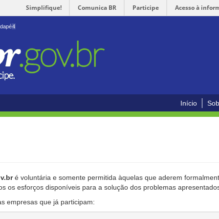
Simplifique!
Comunica BR
Participe
Acesso à infor
odapé
4
Início
Sob
v.br
é voluntária e somente permitida àquelas que aderem formalmente
os os esforços disponíveis para a solução dos problemas apresentado
as empresas que já participam: