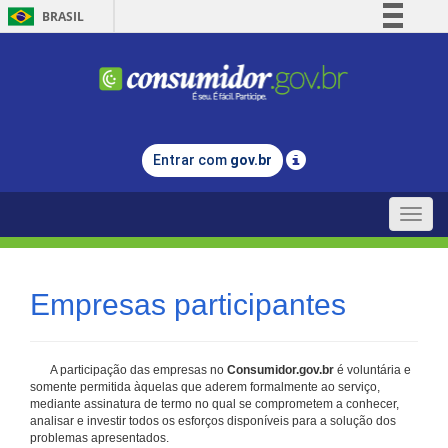
BRASIL
Simplifique!
Comunica BR
Participe
Acesso à informação
Entrar com
gov.br
Legislação
Canais
Toggle
naviga
Empresas participantes
A participação das empresas no
Consumidor.gov.br
é voluntária e
somente permitida àquelas que aderem formalmente ao serviço,
mediante assinatura de termo no qual se comprometem a conhecer,
analisar e investir todos os esforços disponíveis para a solução dos
problemas apresentados.