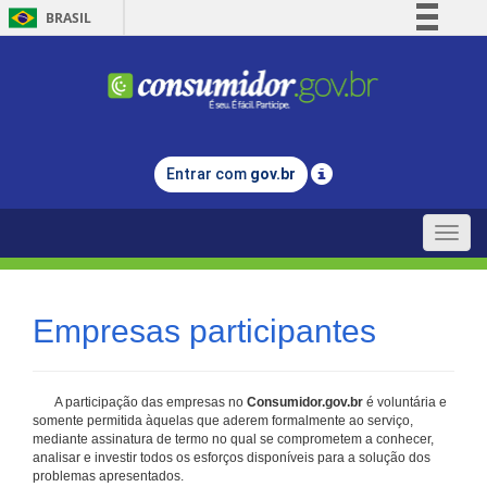
BRASIL
Simplifique!
Comunica BR
Participe
Acesso à informação
Entrar com
gov.br
Legislação
Canais
Toggle
naviga
Empresas participantes
A participação das empresas no
Consumidor.gov.br
é voluntária e
somente permitida àquelas que aderem formalmente ao serviço,
mediante assinatura de termo no qual se comprometem a conhecer,
analisar e investir todos os esforços disponíveis para a solução dos
problemas apresentados.