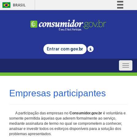
BRASIL
Simplifique!
Comunica BR
Participe
Acesso à informação
Entrar com
gov.br
Legislação
Canais
Toggle
naviga
Empresas participantes
A participação das empresas no
Consumidor.gov.br
é voluntária e
somente permitida àquelas que aderem formalmente ao serviço,
mediante assinatura de termo no qual se comprometem a conhecer,
analisar e investir todos os esforços disponíveis para a solução dos
problemas apresentados.