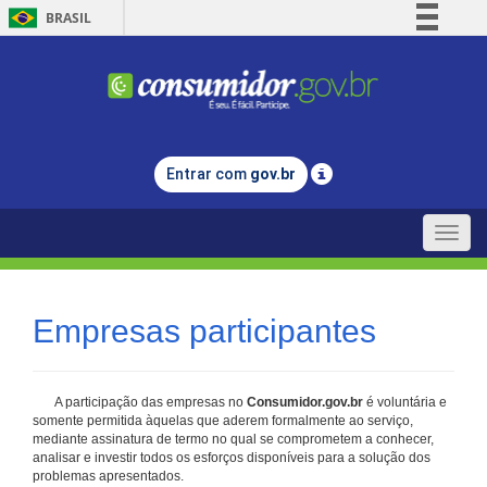
BRASIL
Simplifique!
Comunica BR
Participe
Acesso à informação
Entrar com
gov.br
Legislação
Canais
Toggle
naviga
Empresas participantes
A participação das empresas no
Consumidor.gov.br
é voluntária e
somente permitida àquelas que aderem formalmente ao serviço,
mediante assinatura de termo no qual se comprometem a conhecer,
analisar e investir todos os esforços disponíveis para a solução dos
problemas apresentados.