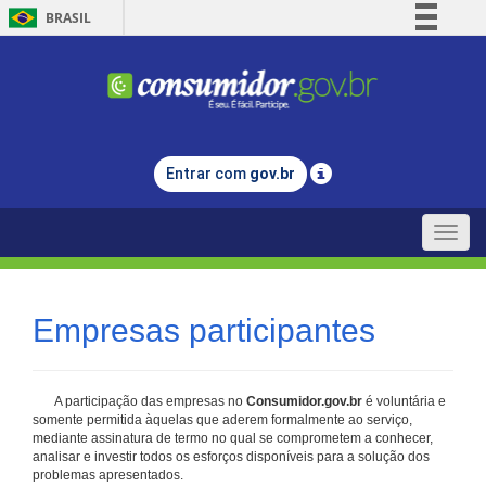
BRASIL
Simplifique!
Comunica BR
Participe
Acesso à informação
Entrar com
gov.br
Legislação
Canais
Toggle
naviga
Empresas participantes
A participação das empresas no
Consumidor.gov.br
é voluntária e
somente permitida àquelas que aderem formalmente ao serviço,
mediante assinatura de termo no qual se comprometem a conhecer,
analisar e investir todos os esforços disponíveis para a solução dos
problemas apresentados.