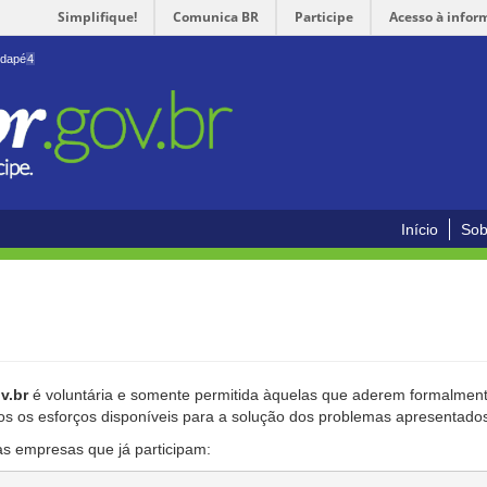
Simplifique!
Comunica BR
Participe
Acesso à infor
odapé
4
Início
Sob
v.br
é voluntária e somente permitida àquelas que aderem formalmente
os os esforços disponíveis para a solução dos problemas apresentado
as empresas que já participam: