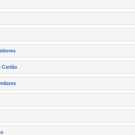
midores
e Cartão
milares
as