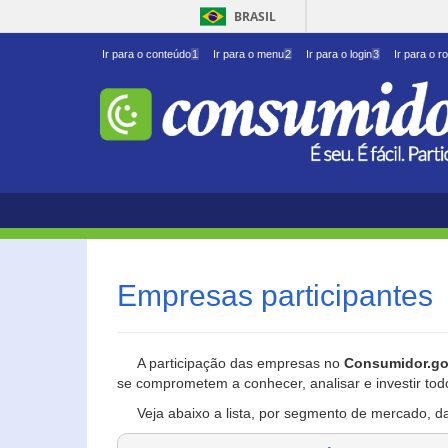
BRASIL
Ir para o conteúdo
1
Ir para o menu
2
Ir para o login
3
Ir para o r
Empresas participantes
A participação das empresas no
Consumidor.go
se comprometem a conhecer, analisar e investir tod
Veja abaixo a lista, por segmento de mercado, d