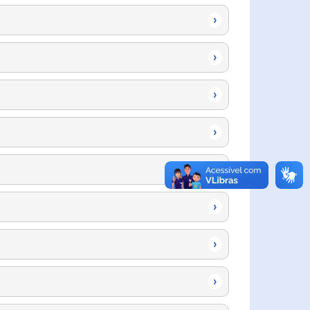
›
›
›
›
›
›
›
›