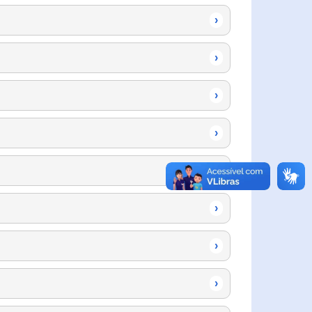
›
›
›
›
›
›
›
›