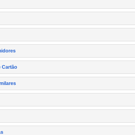
midores
e Cartão
milares
as