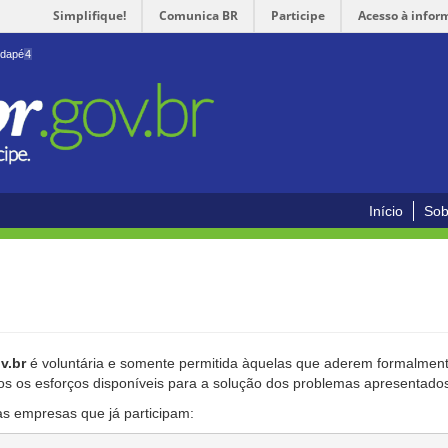
Simplifique!
Comunica BR
Participe
Acesso à infor
odapé
4
Início
Sob
v.br
é voluntária e somente permitida àquelas que aderem formalmente
os os esforços disponíveis para a solução dos problemas apresentado
as empresas que já participam: