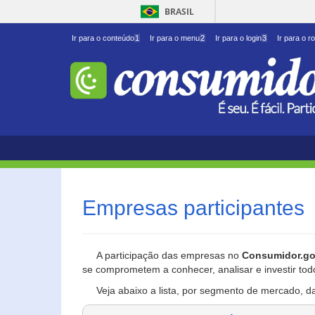
BRASIL
Ir para o conteúdo
1
Ir para o menu
2
Ir para o login
3
Ir para o r
Empresas participantes
A participação das empresas no
Consumidor.go
se comprometem a conhecer, analisar e investir tod
Veja abaixo a lista, por segmento de mercado, d