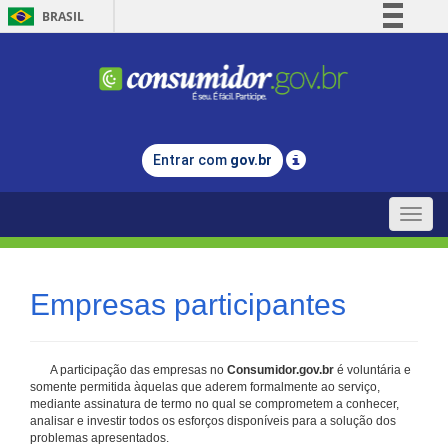
BRASIL
Simplifique!
Comunica BR
Participe
Acesso à informação
Entrar com
gov.br
Legislação
Canais
Toggle
naviga
Empresas participantes
A participação das empresas no
Consumidor.gov.br
é voluntária e
somente permitida àquelas que aderem formalmente ao serviço,
mediante assinatura de termo no qual se comprometem a conhecer,
analisar e investir todos os esforços disponíveis para a solução dos
problemas apresentados.