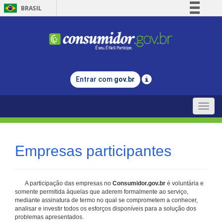
BRASIL
Simplifique!
Comunica BR
Participe
Acesso à informação
Entrar com
gov.br
Legislação
Canais
Toggle
naviga
Empresas participantes
A participação das empresas no
Consumidor.gov.br
é voluntária e
somente permitida àquelas que aderem formalmente ao serviço,
mediante assinatura de termo no qual se comprometem a conhecer,
analisar e investir todos os esforços disponíveis para a solução dos
problemas apresentados.